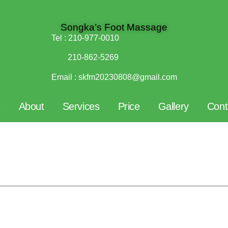
Songka’s Foot Massage
Tel :
210-977-0010
210-862-5269
Email :
skfm20230808@gmail.com
e
About
Services
Price
Gallery
Cont