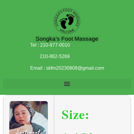
Songka’s Foot Massage
Tel :
210-977-0010
210-862-5269
Email :
skfm20230808@gmail.com
Size: